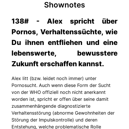
Shownotes
138# - Alex spricht über
Pornos, Verhaltenssüchte, wie
Du ihnen entfliehen und eine
lebenswerte, bewusstere
Zukunft erschaffen kannst.
Alex litt (bzw. leidet noch immer) unter
Pornosucht. Auch wenn diese Form der Sucht
von der WHO offiziell noch nicht anerkannt
worden ist, spricht er offen über seine damit
zusammenhängende diagnostizierte
Verhaltensstörung (abnorme Gewohnheiten der
Störung der Impulskontrolle) und deren
Entstehung, welche problematische Rolle