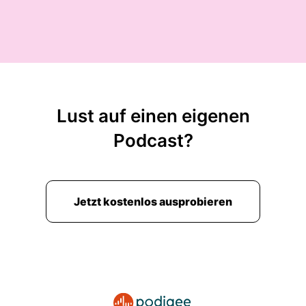
Lust auf einen eigenen
Podcast?
Jetzt kostenlos ausprobieren