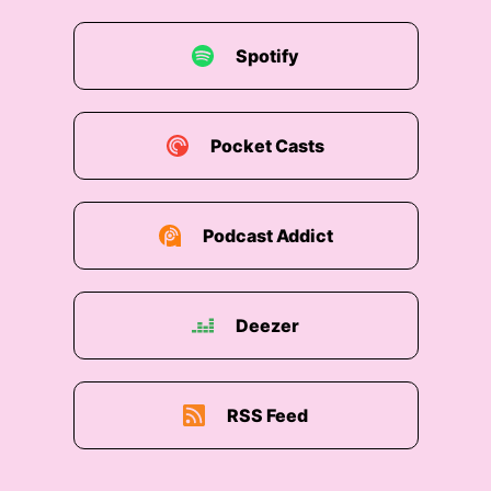
Spotify
Pocket Casts
Podcast Addict
Deezer
RSS Feed