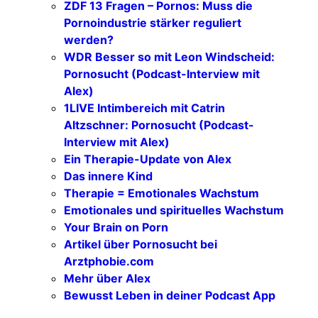
ZDF 13 Fragen – Pornos: Muss die
Pornoindustrie stärker reguliert
werden?
WDR Besser so mit Leon Windscheid:
Pornosucht (Podcast-Interview mit
Alex)
1LIVE Intimbereich mit Catrin
Altzschner: Pornosucht (Podcast-
Interview mit Alex)
Ein Therapie-Update von Alex
Das innere Kind
Therapie = Emotionales Wachstum
Emotionales und spirituelles Wachstum
Your Brain on Porn
Artikel über Pornosucht bei
Arztphobie.com
Mehr über Alex
Bewusst Leben in deiner Podcast App